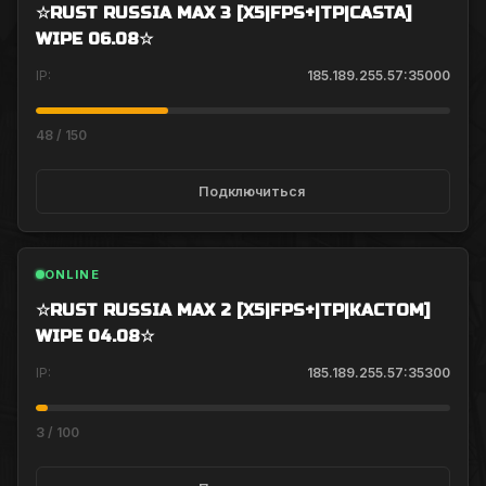
☆RUST RUSSIA MAX 3 [X5|FPS+|TP|CASTA]
WIPE 06.08☆
IP:
185.189.255.57
:
35000
48
/
150
Подключиться
ONLINE
☆RUST RUSSIA MAX 2 [X5|FPS+|TP|КАСТОМ]
WIPE 04.08☆
IP:
185.189.255.57
:
35300
3
/
100